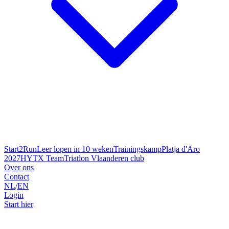
Start2Run
Leer lopen in 10 weken
Trainingskamp
Platja d'Aro
2027
HYTX Team
Triatlon Vlaanderen club
Over ons
Contact
NL
/
EN
Login
Start hier