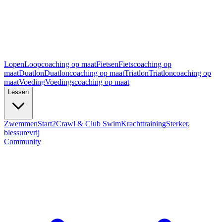
Lopen
Loopcoaching op maat
Fietsen
Fietscoaching op
maat
Duatlon
Duatloncoaching op maat
Triatlon
Triatloncoaching op
maat
Voeding
Voedingscoaching op maat
Lessen
Zwemmen
Start2Crawl & Club Swim
Krachttraining
Sterker,
blessurevrij
Community